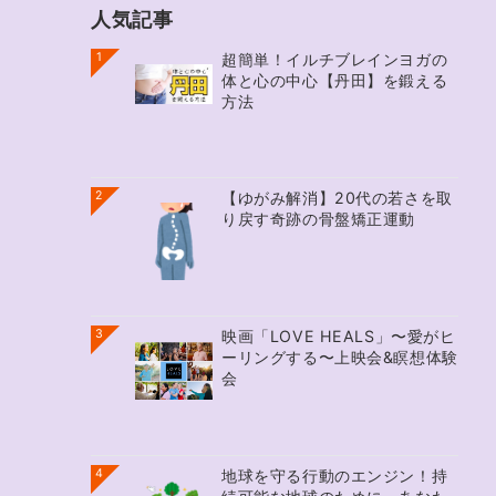
人気記事
1
超簡単！イルチブレインヨガの
体と心の中心【丹田】を鍛える
方法
2
【ゆがみ解消】20代の若さを取
り戻す奇跡の骨盤矯正運動
3
映画「LOVE HEALS」〜愛がヒ
ーリングする〜上映会&瞑想体験
会
4
地球を守る行動のエンジン！持