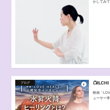
かしてみて
📺ILCHI
ブログ
映画「LO
ューサー李承