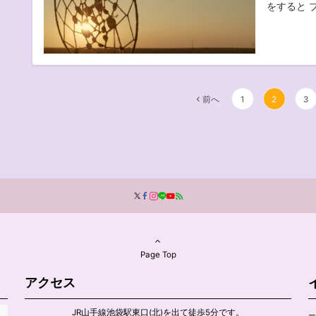
をすると ブ
投
前へ
1
2
3
稿
の
ペ
ー
ジ
送
り
Page Top
アクセス
JR山手線池袋駅東口(北)を出て徒歩5分です。