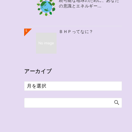
続可能な地球のために、あなた
の意識とエネルギー...
5
ＢＨＰってなに？
アーカイブ
ア
ー
カ
イ
ブ