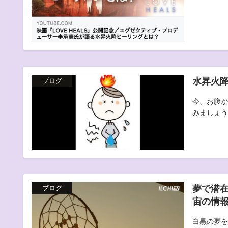
水昇火
ブログ
今、お腹が
みましょう！
夢で潜
ブログ
宙の情
白黒の夢を