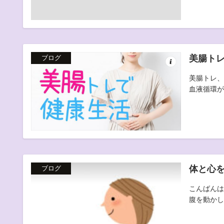
美腸ト
ブログ
美腸トレ、
血液循環が
体と心
ブログ
こんばんは
腹を動かして