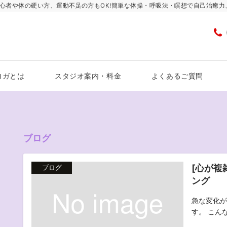
心者や体の硬い方、運動不足の方もOK!簡単な体操・呼吸法・瞑想で自己治癒
ヨガとは
スタジオ案内・料金
よくあるご質問
ブログ
[心が複
ブログ
ング
急な変化が
す。 こんな