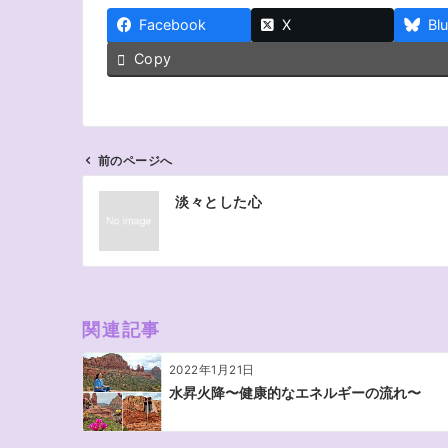
Facebook
X
Bl
Copy
前のページへ
投
淡々とした心
稿
ナ
ビ
ゲ
ー
関連記事
シ
ョ
2022年1月21日
ン
水昇火降〜健康的なエネルギーの流れ〜