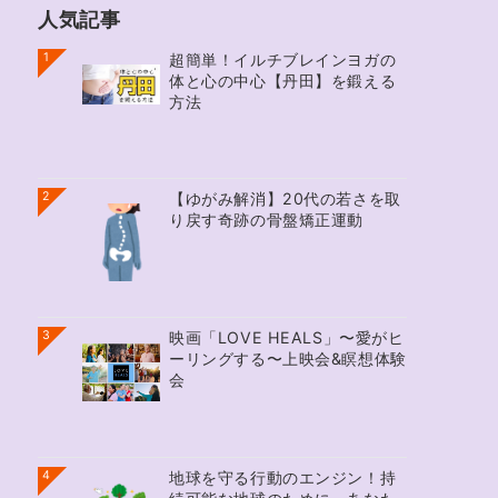
人気記事
1
超簡単！イルチブレインヨガの
体と心の中心【丹田】を鍛える
方法
2
【ゆがみ解消】20代の若さを取
り戻す奇跡の骨盤矯正運動
3
映画「LOVE HEALS」〜愛がヒ
ーリングする〜上映会&瞑想体験
会
4
地球を守る行動のエンジン！持