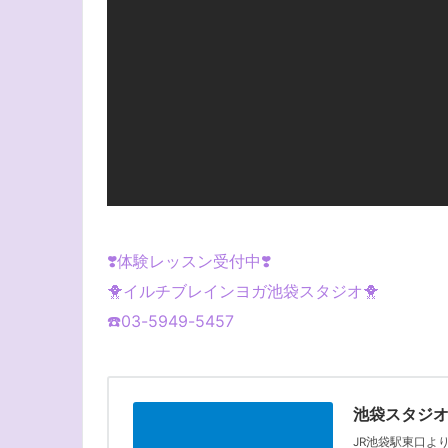
❣️体験レッスン受付中❣️
🐥イルチブレインヨガ池袋スタジオ🐥
☎️03-5949-5457
池袋スタジ
JR池袋駅東口よ