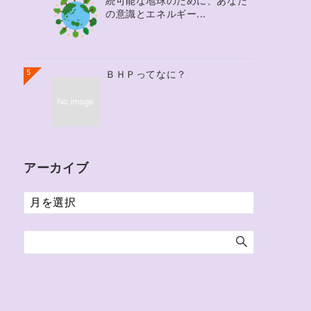
続可能な地球のために、あなた
の意識とエネルギー...
5
ＢＨＰってなに？
アーカイブ
ア
ー
カ
イ
ブ