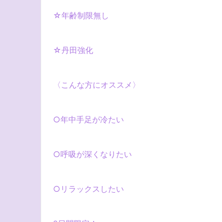
☆
年齢制限無し
☆
丹田強化
〈こんな方にオススメ〉
○
年中手足が冷たい
○
呼吸が深くなりたい
○
リラックスしたい