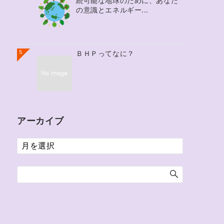
続可能な地球のために、あなた
の意識とエネルギー...
5
ＢＨＰってなに？
アーカイブ
ア
ー
カ
イ
ブ