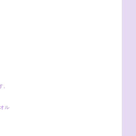
す。
オル