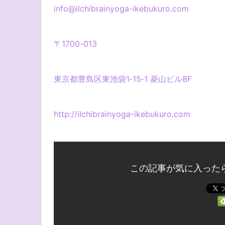
info@ilchibrainyoga-ikebukuro.com
〒
1700-013
東京都豊島区東池袋
1‐15‐1
菱山ビル
8F
http://ilchibrainyoga-ikebukuro.com
この記事が気に入った