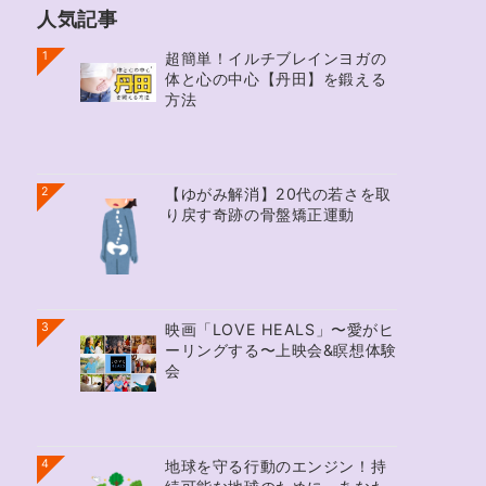
人気記事
1
超簡単！イルチブレインヨガの
体と心の中心【丹田】を鍛える
方法
2
【ゆがみ解消】20代の若さを取
り戻す奇跡の骨盤矯正運動
3
映画「LOVE HEALS」〜愛がヒ
ーリングする〜上映会&瞑想体験
会
4
地球を守る行動のエンジン！持