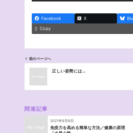
Facebook
X
Bl
Copy
前のページへ
投
正しい姿勢には…
稿
ナ
ビ
ゲ
ー
関連記事
シ
ョ
2021年9月9日
ン
免疫力を高める簡単な方法／健康の原理