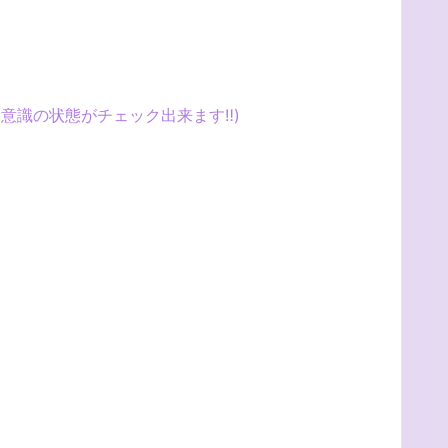
と意識の状態がチェック出来ます
‼️
)