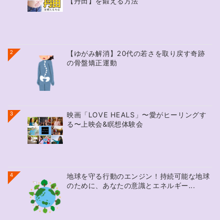
【丹田】を鍛える方法
2
【ゆがみ解消】20代の若さを取り戻す奇跡
の骨盤矯正運動
3
映画「LOVE HEALS」〜愛がヒーリングす
る〜上映会&瞑想体験会
4
地球を守る行動のエンジン！持続可能な地球
のために、あなたの意識とエネルギー...