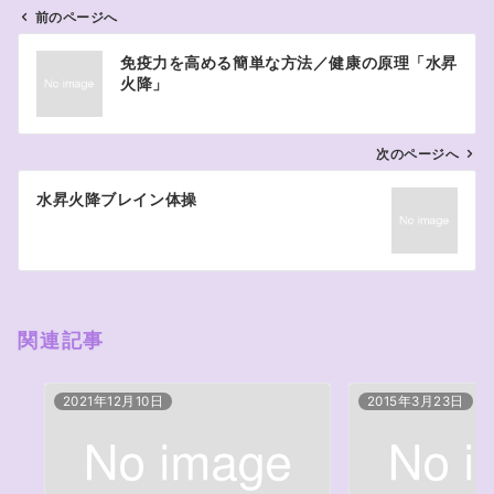
前のページへ
投
免疫力を高める簡単な方法／健康の原理「水昇
稿
火降」
ナ
ビ
ゲ
次のページへ
ー
水昇火降ブレイン体操
シ
ョ
ン
関連記事
2021年12月10日
2015年3月23日