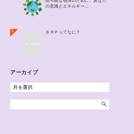
続可能な地球のために、あなた
の意識とエネルギー...
5
ＢＨＰってなに？
アーカイブ
ア
ー
カ
イ
ブ