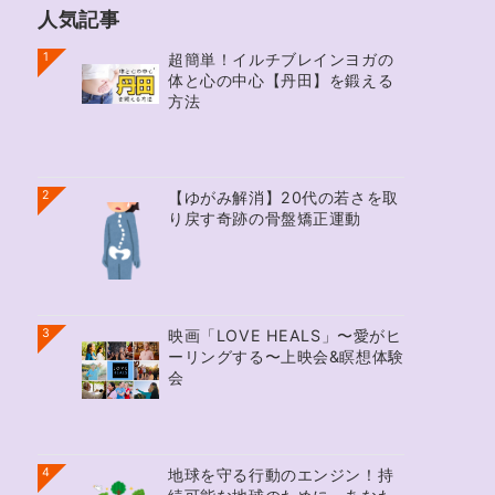
人気記事
1
超簡単！イルチブレインヨガの
体と心の中心【丹田】を鍛える
方法
2
【ゆがみ解消】20代の若さを取
り戻す奇跡の骨盤矯正運動
3
映画「LOVE HEALS」〜愛がヒ
ーリングする〜上映会&瞑想体験
会
4
地球を守る行動のエンジン！持