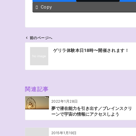
Copy
前のページへ
投
ゲリラ体験本日18時〜開催されます！
稿
ナ
ビ
ゲ
ー
関連記事
シ
ョ
2022年1月28日
ン
夢で潜在能力を引き出す／ブレインスクリ
ーンで宇宙の情報にアクセスしよう
2015年1月19日