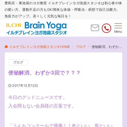
豊島区・東池袋のヨガ教室 イルチブレインヨガ池袋スタジオは初心者や体
の硬い方、運動不足の方もOK!簡単な体操・呼吸法・瞑想で自己治癒力、
免疫力がアップ。若々しく元気な毎日を！
Menu
イルチブレインヨガ池袋スタジオHOME
ブログ
便秘解消、わずか3回で？？？
ブログ
便秘解消、わずか3回で？？？
2017年12月12日
今日のグッドニュースです。
入会間もない会員様の言葉です。
「うんちコンクールで優勝！！色といい、形といい、