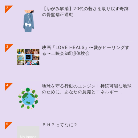
2
【ゆがみ解消】20代の若さを取り戻す奇跡
の骨盤矯正運動
3
映画「LOVE HEALS」〜愛がヒーリングす
る〜上映会&瞑想体験会
4
地球を守る行動のエンジン！持続可能な地球
のために、あなたの意識とエネルギー...
5
ＢＨＰってなに？