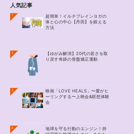
人気記事
1
超簡単！イルチブレインヨガの
体と心の中心【丹田】を鍛える
方法
2
【ゆがみ解消】20代の若さを取
り戻す奇跡の骨盤矯正運動
3
映画「LOVE HEALS」〜愛がヒ
ーリングする〜上映会&瞑想体験
会
4
地球を守る行動のエンジン！持