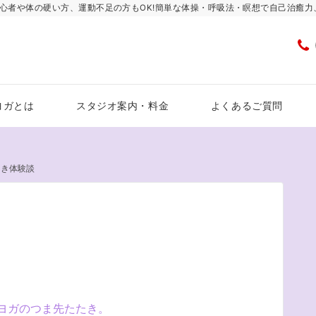
心者や体の硬い方、運動不足の方もOK!簡単な体操・呼吸法・瞑想で自己治癒
ヨガとは
スタジオ案内・料金
よくあるご質問
たき体験談
ヨガのつま先たたき。