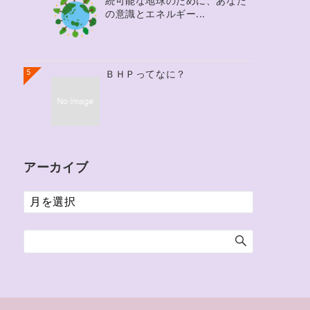
続可能な地球のために、あなた
の意識とエネルギー...
5
ＢＨＰってなに？
アーカイブ
ア
ー
カ
イ
ブ