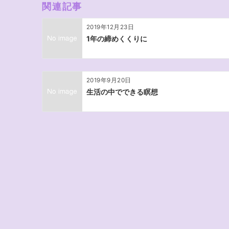
関連記事
シ
ョ
2019年12月23日
ン
1年の締めくくりに
2019年9月20日
生活の中でできる瞑想